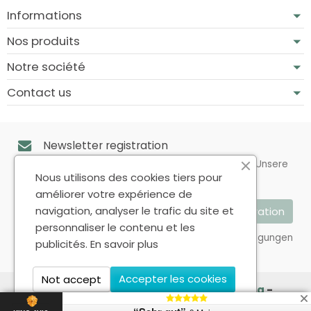
Informations
Nos produits
Notre société
Contact us
Newsletter registration
Sie können Ihr Einverständnis jederzeit widerrufen. Unsere
Kontaktinformationen finden Sie u. a. in der
Nous utilisons des cookies tiers pour
Datenschutzerklärung.
améliorer votre expérience de
navigation, analyser le trafic du site et
personnaliser le contenu et les
Ich akzeptiere die Allgemeinen Geschäftsbedingungen
publicités.
En savoir plus
und die Datenschutzrichtlinie
Accepter les cookies
Not accept
Copyright © 2026 - Design by
Prestacrea
-
Ecommerce software by
PrestaShop™