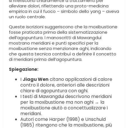
si riferiscono chiaramente a trattamenti per
alleviare dolori, riflettendo una proto-medicina
empirica in cui il fuoco – simbolo dello yang – aveva
un ruolo centrale.
Queste iscrizioni suggeriscono che la moxibustione
fosse praticata prima della sistematizzazione
dell’agopuntura. I manoscritti di Mawangdui
mostrano meridiani e punti specifici per la
moxibustione senza menzionare aghi, indicando
che questa tecnica contribuì a definire il concetto
di meridiani prima dell’agopuntura.
Spiegazione:
I
Jiagu Wen
citano applicazioni di calore
contro il dolore, anteriori alle descrizioni
chiare di agopuntura con aghi.
I testi di Mawangdui descrivono meridiani
per la moxibustione ma non aghi → la
moxibustione aiutò a concettualizzare i
meridiani.
Autori come Harper (1998) e Unschuld
(1985) ritengono che la moxibustione, più