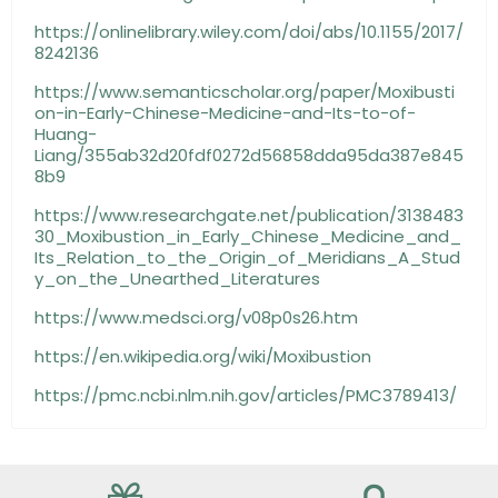
https://onlinelibrary.wiley.com/doi/abs/10.1155/2017/
8242136
https://www.semanticscholar.org/paper/Moxibusti
on-in-Early-Chinese-Medicine-and-Its-to-of-
Huang-
Liang/355ab32d20fdf0272d56858dda95da387e845
8b9
https://www.researchgate.net/publication/3138483
30_Moxibustion_in_Early_Chinese_Medicine_and_
Its_Relation_to_the_Origin_of_Meridians_A_Stud
y_on_the_Unearthed_Literatures
https://www.medsci.org/v08p0s26.htm
https://en.wikipedia.org/wiki/Moxibustion
https://pmc.ncbi.nlm.nih.gov/articles/PMC3789413/