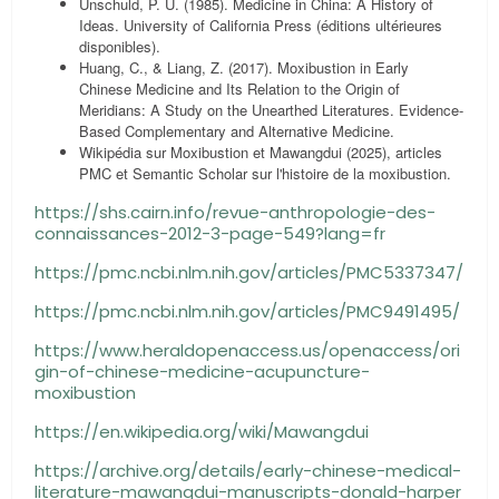
Unschuld, P. U. (1985). Medicine in China: A History of
Ideas. University of California Press (éditions ultérieures
disponibles).
Huang, C., & Liang, Z. (2017). Moxibustion in Early
Chinese Medicine and Its Relation to the Origin of
Meridians: A Study on the Unearthed Literatures. Evidence-
Based Complementary and Alternative Medicine.
Wikipédia sur Moxibustion et Mawangdui (2025), articles
PMC et Semantic Scholar sur l'histoire de la moxibustion.
https://shs.cairn.info/revue-anthropologie-des-
connaissances-2012-3-page-549?lang=fr
https://pmc.ncbi.nlm.nih.gov/articles/PMC5337347/
https://pmc.ncbi.nlm.nih.gov/articles/PMC9491495/
https://www.heraldopenaccess.us/openaccess/ori
gin-of-chinese-medicine-acupuncture-
moxibustion
https://en.wikipedia.org/wiki/Mawangdui
https://archive.org/details/early-chinese-medical-
literature-mawangdui-manuscripts-donald-harper