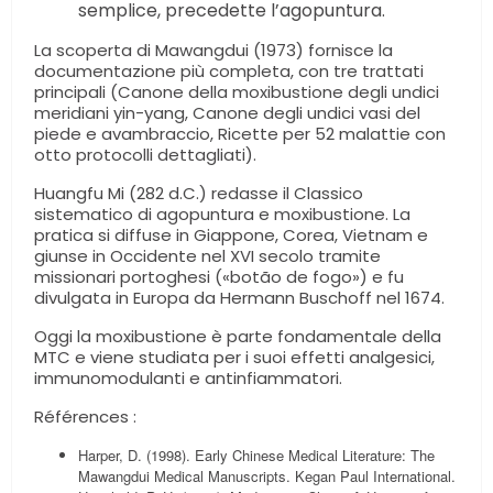
semplice, precedette l’agopuntura.
La scoperta di Mawangdui (1973) fornisce la
documentazione più completa, con tre trattati
principali (Canone della moxibustione degli undici
meridiani yin-yang, Canone degli undici vasi del
piede e avambraccio, Ricette per 52 malattie con
otto protocolli dettagliati).
Huangfu Mi (282 d.C.) redasse il Classico
sistematico di agopuntura e moxibustione. La
pratica si diffuse in Giappone, Corea, Vietnam e
giunse in Occidente nel XVI secolo tramite
missionari portoghesi («botão de fogo») e fu
divulgata in Europa da Hermann Buschoff nel 1674.
Oggi la moxibustione è parte fondamentale della
MTC e viene studiata per i suoi effetti analgesici,
immunomodulanti e antinfiammatori.
Références :
Harper, D. (1998). Early Chinese Medical Literature: The
Mawangdui Medical Manuscripts. Kegan Paul International.