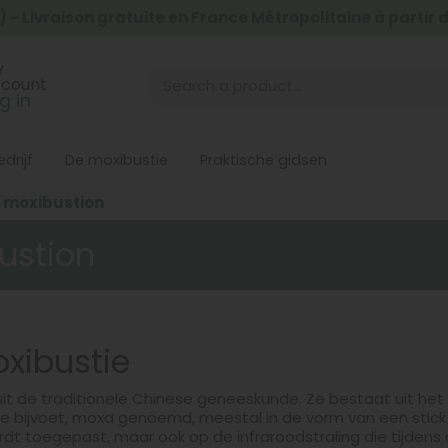
) - Livraison gratuite en France Métropolitaine à partir
y
ccount
g in
drijf
De moxibustie
Praktische gidsen
a moxibustion
bustion
xibustie
uit de traditionele Chinese geneeskunde. Ze bestaat uit het
bijvoet, moxa genoemd, meestal in de vorm van een stick of
rdt toegepast, maar ook op de infraroodstraling die tijdens