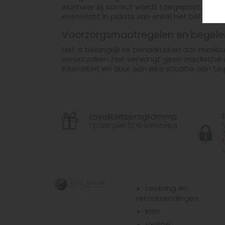
wanneer zij correct wordt toegepast. Soms
evenwicht in plaats van enkel het behand
Voorzorgsmaatregelen en begele
Het is belangrijk te benadrukken dat moxib
veroorzaken. Het vervangt geen medische 
intensiteit en duur aan elke situatie aan te
Loyaliteitsprogramma
1 punt per 10 € besteed
Levering en
retourzendingen
Info
Veilige