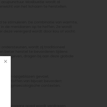
ij acupunctuur. Moxibustie wordt al
enwicht van het lichaam te herstellen.
oed te stimuleren. De combinatie van warmte,
d in de meridianen op te heffen. Ze wordt
er deze verergerd wordt door kou of vocht.
ondersteunen, wordt zij traditioneel
n beter herstel te bevorderen tijdens
vrijgegeven, dragen bij aan deze globale
 bij een opgeblazen gevoel,
tige stoffen van bijvoet bevordert
epaalde gynaecologische contexten,
 die doorgaans goed wordt verdragen