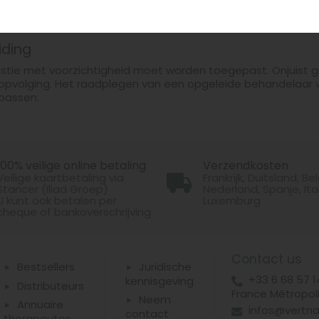
 wordt zij geïntegreerd in een preventieve aanpak die geri
elen van symptomen.
iding
ustie met voorzichtigheid moet worden toegepast. Onjuist ge
opvolging. Het raadplegen van een opgeleide behandelaar 
 passen.
100% veilige online betaling
Verzendkosten
Veilige kaartbetaling via
Frankrijk, Duitsland, Bel
Stancer (Iliad Groep)
Nederland, Spanje, Ital
U kunt ook betalen per
Luxemburg
cheque of bankoverschrijving
Contact us
Bestsellers
Juridische
+33 6 68 57 1
kennisgeving
Distributeurs
France Métropoli
Neem
Annuaire
infos@vertna
contact
therapeutes