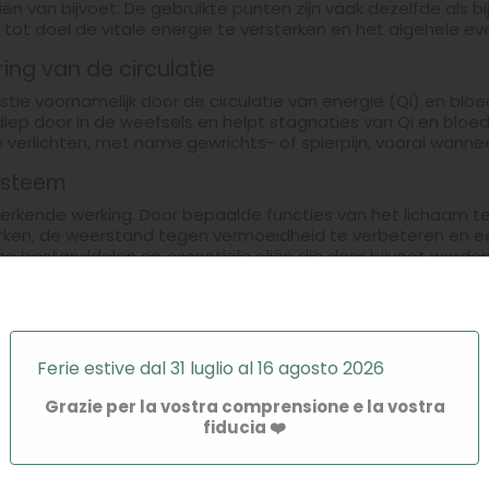
liën van bijvoet. De gebruikte punten zijn vaak dezelfde als b
tot doel de vitale energie te versterken en het algehele ev
ing van de circulatie
stie voornamelijk door de circulatie van energie (Qi) en bl
t diep door in de weefsels en helpt stagnaties van Qi en bloe
 verlichten, met name gewrichts- of spierpijn, vooral wanne
ysteem
rkende werking. Door bepaalde functies van het lichaam te 
erken, de weerstand tegen vermoeidheid te verbeteren en ee
 bestanddelen en essentiële oliën die door bijvoet worden 
che voordelen
ebruikt om het spijsverteringscomfort te verbeteren, vooral
Ferie estive dal 31 luglio al 16 agosto 2026
 in de buik. De warmte in combinatie met straling en vluch
lokale circulatie. Ze is ook bekend voor haar gebruik in b
Grazie per la vostra comprensione e la vostra
tiepijn of het evenwicht van de cyclus.
fiducia ❤️
ering
nieken wordt moxibustie beschouwd als een zachte methode