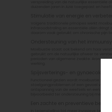
verspreiding van de natuurlijke essentiële o
duizenden jaren in Azië toegepast en heeft 
Stimulatie van energie en verbeter
Volgens traditionele principes werkt moxibu
infraroodstraling en essentiële oliën dring
daarom vaak gebruikt om chronische pijn te
Ondersteuning van het immuuns
Moxibustie staat ook bekend om haar verste
gebruikt om de natuurlijke afweer te verst
perioden van algemene zwakte. Aromatische
werking.
Spijsverterings- en gynaecologis
Functioneel gezien wordt moxibustie vaak g
stoelgangproblemen of een gevoel van koude
ontspanning van de weefsels en een betere 
bijvoorbeeld ter ondersteuning bij menstrua
Een zachte en preventieve benad
In tegenstelling tot meer invasieve tech