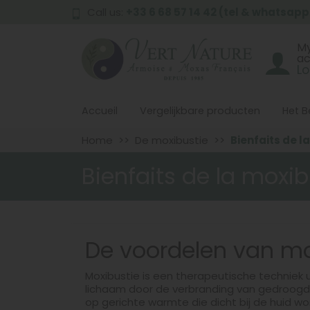
Call us:
+33 6 68 57 14 42 (tel & whatsapp
M
a
Lo
Accueil
Vergelijkbare producten
Het Be
Home
De moxibustie
Bienfaits de l
Bienfaits de la moxi
De voordelen van mo
Moxibustie is een therapeutische techniek 
lichaam door de verbranding van gedroogde 
op gerichte warmte die dicht bij de huid wo