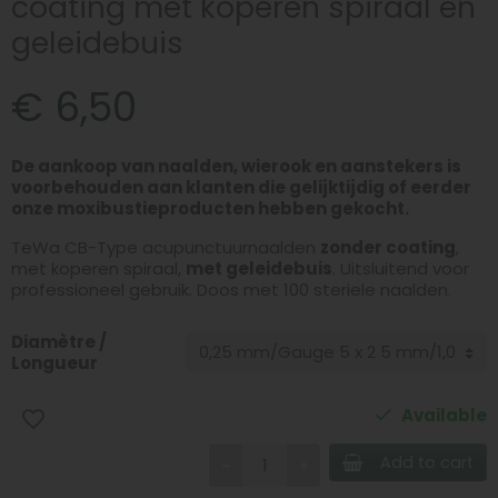
coating met koperen spiraal en
geleidebuis
€ 6,50
De aankoop van naalden, wierook en aanstekers is
voorbehouden aan klanten die gelijktijdig of eerder
onze moxibustieproducten hebben gekocht.
TeWa CB-Type acupunctuurnaalden
zonder coating
,
met koperen spiraal,
met geleidebuis
. Uitsluitend voor
professioneel gebruik. Doos met 100 steriele naalden.
Diamètre /
Longueur
Available
favorite_border
Add to cart