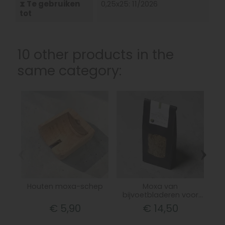
⧗ Te gebruiken
0,25x25: 11/2026
tot
10 other products in the
same category:
‹
›
Houten moxa-schep
Moxa van
Boe
bijvoetbladeren voor
kegels – 21 juni
€ 5,90
€ 14,50