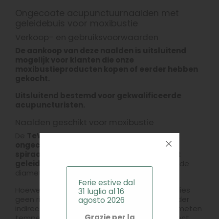
Ongecoate acupunctuurnaalden met
geleidebuis voor moxibustie
Verkoop- en gebruiksvoorwaarden
De aankoop van deze naalden is uitsluitend
mogelijk voor klanten die onze
moxibustieproducten kopen of eerder hebben
gekocht.
Uitsluitend bestemd voor gekwalificeerde
acupuncturisten.
Naalden geschikt voor moxibustie
De
TeWa CB-Type
acupunctuurnaalden zijn
ongecoat
, voorzien van een
koperen
spiraalhandgreep
en worden geleverd
met
geleidebuis
. Ze zijn verkrijgbaar in verschillende
diameters en lengtes.
Ferie estive dal
Hoewel één van de weinige beschikbare studies
31 luglio al 16
geen risico vaststelt bij gecoate naalden onder
agosto 2026
indirecte verhitting (
zie studie
), liggen de gemeten
Grazie per la
temperaturen aanzienlijk lager dan die bij direct