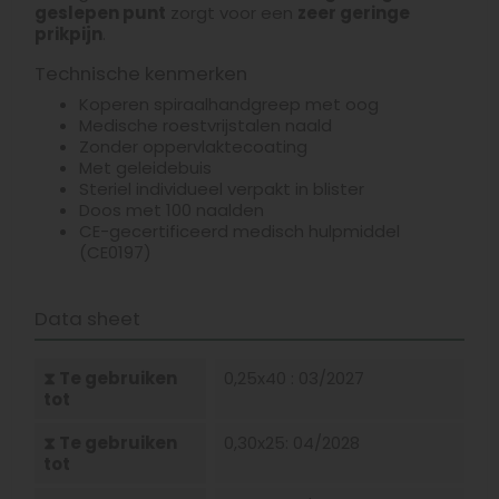
geslepen punt
zorgt voor een
zeer geringe
prikpijn
.
Technische kenmerken
Koperen spiraalhandgreep met oog
Medische roestvrijstalen naald
Zonder oppervlaktecoating
Met geleidebuis
Steriel individueel verpakt in blister
Doos met 100 naalden
CE-gecertificeerd medisch hulpmiddel
(CE0197)
Data sheet
⧗ Te gebruiken
0,25x40 : 03/2027
tot
⧗ Te gebruiken
0,30x25: 04/2028
tot