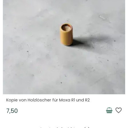
Kopie von Holzlöscher für Moxa R1 und R2
favorite_border
7,50