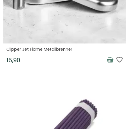
Clipper Jet Flame Metallbrenner
favorite_border
15,90