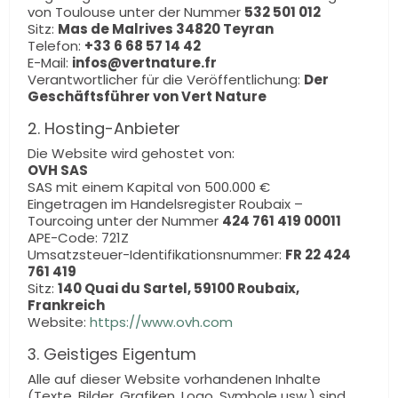
von Toulouse unter der Nummer
532 501 012
Sitz:
Mas de Malrives 34820 Teyran
Telefon:
+33 6 68 57 14 42
E-Mail:
infos@vertnature.fr
Verantwortlicher für die Veröffentlichung:
Der
Geschäftsführer von Vert Nature
2. Hosting-Anbieter
Die Website wird gehostet von:
OVH SAS
SAS mit einem Kapital von 500.000 €
Eingetragen im Handelsregister Roubaix –
Tourcoing unter der Nummer
424 761 419 00011
APE-Code: 721Z
Umsatzsteuer-Identifikationsnummer:
FR 22 424
761 419
Sitz:
140 Quai du Sartel, 59100 Roubaix,
Frankreich
Website:
https://www.ovh.com
3. Geistiges Eigentum
Alle auf dieser Website vorhandenen Inhalte
(Texte, Bilder, Grafiken, Logo, Symbole usw.) sind