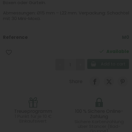
Boxen oder Gürteln.
Abmessungen: Ø15 mm – L22 mm. Verpackung: Schachtel
mit 30 Mini-Moxa.
Reference
M0
Available
favorite_border
Add to cart
Share
Treueprogramm
100 % Sichere Online-
1 Punkt für je 10 €
Zahlung
Einkaufswert
Sichere Kartenzahlung
über Stancer (Iliad-
Gruppe)