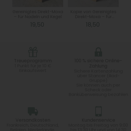
Gereinigtes Direkt-Moxa
Kopie von Gereinigtes
– für Nadeln und Kegel
Direkt-Moxa – für
Bei
Nadeln und Kegel
19,50
18,50
So
Treueprogramm
100 % sichere Online-
1 Punkt für je 10 €
Zahlung
Einkaufswert
Sichere Kartenzahlung
über Stancer (Iliad-
Gruppe)
Sie können auch per
Scheck oder
Banküberweisung bezahlen
Versandkosten
Kundenservice
Frankreich, Deutschland,
Montag bis Freitag von 9:00
Belgien, Niederlande,
bis 13:30 Uhr und von 14:30