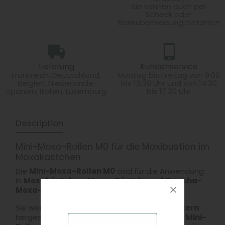
Sie können auch per
Scheck oder
Banküberweisung bezahlen
Lieferung
Kundenservice
Frankreich, Deutschland,
Montag bis Freitag von 9:00
Belgien, Niederlande,
bis 13:30 Uhr und von 14:30
Spanien, Italien, Luxemburg
bis 17:30 Uhr
Description
Mini-Moxa-Rollen M0 für die Moxibustion im
Moxakästchen
Die
Mini-Moxa-Rollen M0
sind für die Anwendung
in
Moxakästchen, Moxa-Gürteln und Guasha-
Moxa-Zubehör
konzipiert.
Sie werden
ausschließlich aus Beifußblättern
hergestellt und anschließend zu
kompakten Mini-