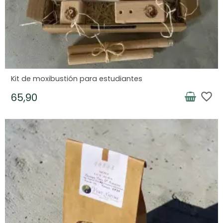
Kit de moxibustión para estudiantes
favorite_border
65,90