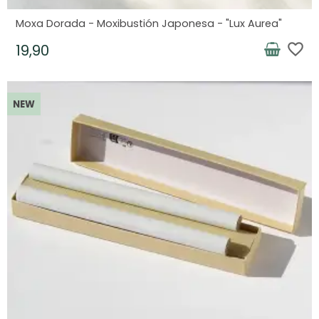
Moxa Dorada - Moxibustión Japonesa - "Lux Aurea"
favorite_border
19,90
NEW