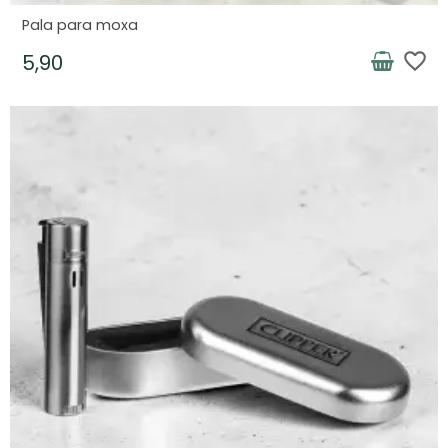
Pala para moxa
favorite_border
5,90