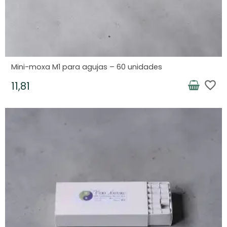
Mini-moxa M1 para agujas – 60 unidades
favorite_border
11,81