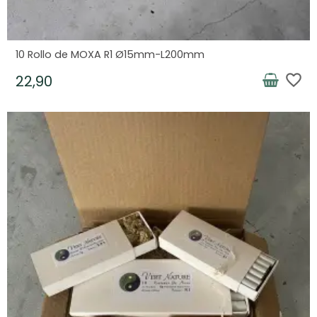
10 Rollo de MOXA R1 Ø15mm-L200mm
favorite_border
22,90