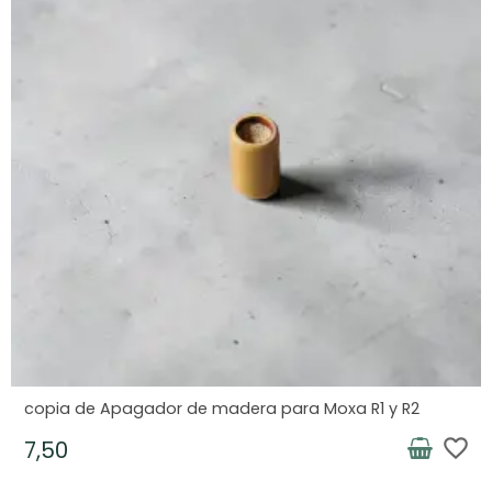
copia de Apagador de madera para Moxa R1 y R2
favorite_border
7,50