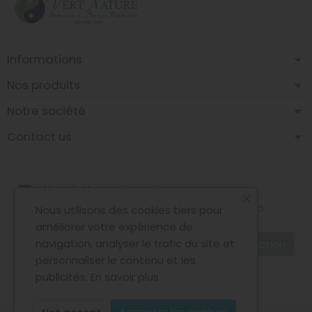
Informations
Nos produits
Notre société
Contact us
Newsletter registration
Puoi annullare l'iscrizione in ogni momento. A questo
Nous utilisons des cookies tiers pour
scopo, cerca le info di contatto nelle note legali.
améliorer votre expérience de
navigation, analyser le trafic du site et
personnaliser le contenu et les
Accetto le condizioni generali e la politica di
publicités.
En savoir plus
riservatezza
Accepter les cookies