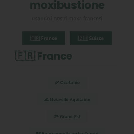
moxibustione
usando i nostri moxa francesi
🇫🇷 France
🇨🇭 Suisse
🇫🇷 France
🌿 Occitanie
🌊 Nouvelle-Aquitaine
🏞️ Grand-Est
🏰 Bourgogne Franche-Comté