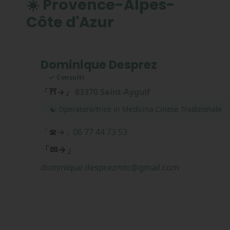
☀️ Provence-Alpes-
Côte d'Azur
Dominique Desprez
✓ Consulti
「⛩→」
83370 Saint-Aygulf
☯ Operatore/trice in Medicina Cinese Tradizionale
06 77 44 73 53
「☎→」
「✉→」
dominique.desprezmtc@gmail.com