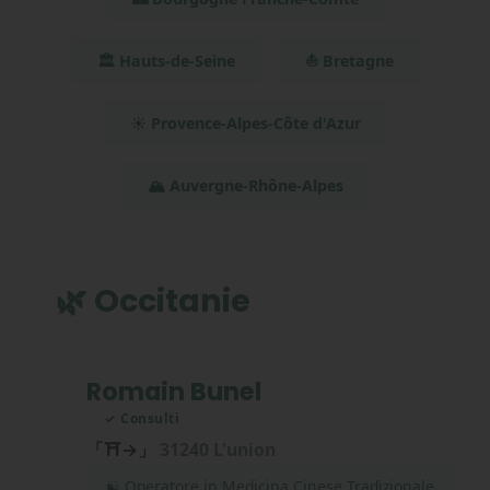
🏛️ Hauts-de-Seine
⛵ Bretagne
☀️ Provence-Alpes-Côte d'Azur
🏔️ Auvergne-Rhône-Alpes
🌿 Occitanie
Romain Bunel
✓ Consulti
「⛩→」
31240 L'union
☯ Operatore in Medicina Cinese Tradizionale