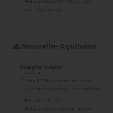
「✉→」
labelleverte111@gmail.com
Sito internet
「↗→」
🌊 Nouvelle-Aquitaine
Evelyne Sulpis
✓ Consulti
「⛩→」
87400 St Léonard de Noblat
☯ Operatrice in Medicina Cinese Tradizionale
06 77 49 40 47
「☎→」
「✉→」
contact@evelyne-sulpis.com