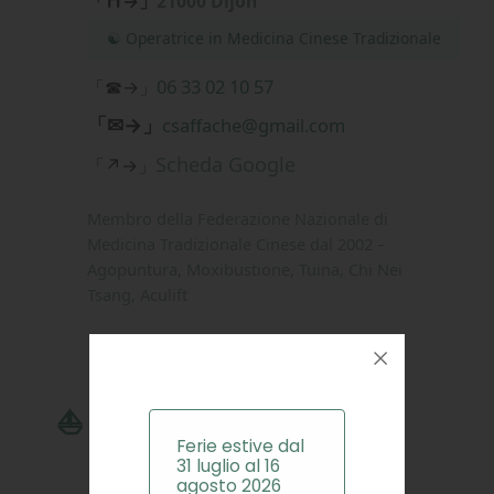
「⛩→」
21000 Dijon
☯ Operatrice in Medicina Cinese Tradizionale
06 33 02 10 57
「☎→」
「✉→」
csaffache@gmail.com
Scheda Google
「↗→」
Membro della Federazione Nazionale di
Medicina Tradizionale Cinese dal 2002 –
Agopuntura, Moxibustione, Tuina, Chi Nei
Tsang, Aculift
⛵ Bretagne
Ferie estive dal
31 luglio al 16
agosto 2026