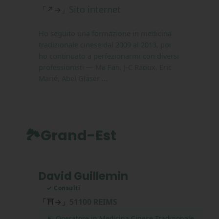
Sito internet
「↗→」
Ho seguito una formazione in medicina
tradizionale cinese dal 2009 al 2013, poi
ho continuato a perfezionarmi con diversi
professionisti — Ma Fan, J-C Raoux, Eric
Marié, Abel Gläser ...
🏞️Grand-Est
David Guillemin
✓ Consulti
「⛩→」
51100 REIMS
☯ Operatore in Medicina Cinese Tradizionale