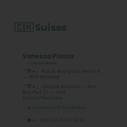
🇨🇭 Suisse
Vanessa Piazza
✓ Consultations
「⛩→」
Rue du Bourg aux Favres 4
— 1870 Monthey
「⛩→」
Clinique Biotonus — Rue
Bon Port 27 — 1820
Territet/Montreux
☯ Acupuncture & Énergétique
0041 (0) 78 673 04 94
「☎→」