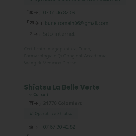
07 61 46 82 09
「☎→」
「✉→」
bunelromain06@gmail.com
Sito internet
「↗→」
Certificato in Agopuntura, Tuina,
Farmacologia e Qi Gong dall'Accademia
Wang di Medicina Cinese
Shiatsu La Belle Verte
✓ Consulti
「⛩→」
31770 Colomiers
☯ Operatrice Shiatsu
07 67 30 42 82
「☎→」