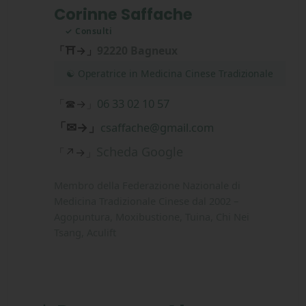
Corinne Saffache
✓ Consulti
「⛩→」
92220 Bagneux
☯ Operatrice in Medicina Cinese Tradizionale
06 33 02 10 57
「☎→」
「✉→」
csaffache@gmail.com
Scheda Google
「↗→」
Membro della Federazione Nazionale di
Medicina Tradizionale Cinese dal 2002 –
Agopuntura, Moxibustione, Tuina, Chi Nei
Tsang, Aculift