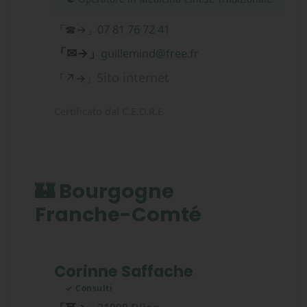
07 81 76 72 41
「☎→」
「✉→」
guillemind@free.fr
Sito internet
「↗→」
Certificato dal C.E.D.R.E
🏰 Bourgogne
Franche-Comté
Corinne Saffache
✓ Consulti