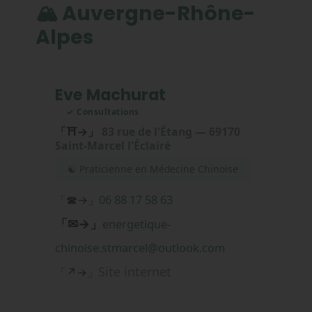
🏔️ Auvergne-Rhône-
Alpes
Eve Machurat
✓ Consultations
「⛩→」
83 rue de l'Étang — 69170
Saint-Marcel l'Éclairé
☯ Praticienne en Médecine Chinoise
06 88 17 58 63
「☎→」
「✉→」
energetique-
chinoise.stmarcel@outlook.com
Site internet
「↗→」