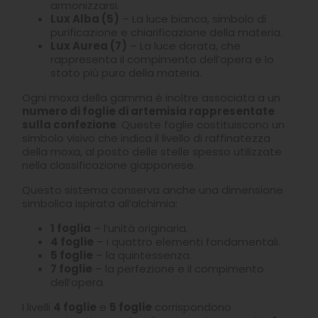
armonizzarsi.
Lux Alba (5)
– La luce bianca, simbolo di
purificazione e chiarificazione della materia.
Lux Aurea (7)
– La luce dorata, che
rappresenta il compimento dell’opera e lo
stato più puro della materia.
Ogni moxa della gamma è inoltre associata a un
numero di foglie di artemisia rappresentate
sulla confezione
. Queste foglie costituiscono un
simbolo visivo che indica il livello di raffinatezza
della moxa, al posto delle stelle spesso utilizzate
nella classificazione giapponese.
Questo sistema conserva anche una dimensione
simbolica ispirata all’alchimia:
1 foglia
– l’unità originaria.
4 foglie
– i quattro elementi fondamentali.
5 foglie
– la quintessenza.
7 foglie
– la perfezione e il compimento
dell’opera.
I livelli
4 foglie
e
5 foglie
corrispondono