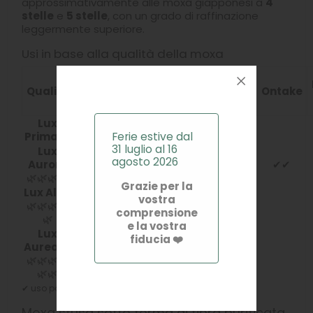
approssimativamente alle moxa giapponesi a
4
stelle
e
5 stelle
, con un grado di raffinazione
leggermente superiore.
Usi in base alla qualità della moxa
Scatole
Riscaldamento
Qualità
per
Coni
Ontake
dell’ago
moxa
Lux
✔✔
✔✔
Ferie estive dal
Prima
🌿
31 luglio al 16
Lux
agosto 2026
Aurora
✔
✔✔
🌿🌿🌿🌿
Grazie per la
Lux Alba
vostra
🌿🌿🌿🌿
✔
✔✔
comprensione
🌿
e la vostra
Lux
fiducia ❤️
Aurea
🌿
🌿🌿🌿🌿
🌿🌿
✔ uso possibile ✔✔ uso particolarmente indicato
Moxa sfusa sotto forma di fibra purificata