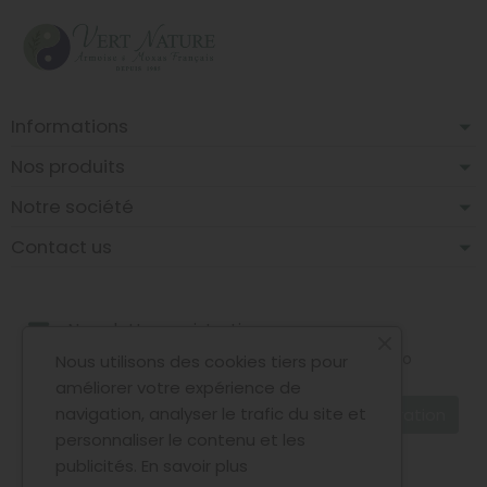
Informations
Nos produits
Notre société
Contact us
Newsletter registration
Puoi annullare l'iscrizione in ogni momento. A questo
Nous utilisons des cookies tiers pour
scopo, cerca le info di contatto nelle note legali.
améliorer votre expérience de
navigation, analyser le trafic du site et
personnaliser le contenu et les
Accetto le condizioni generali e la politica di
publicités.
En savoir plus
riservatezza