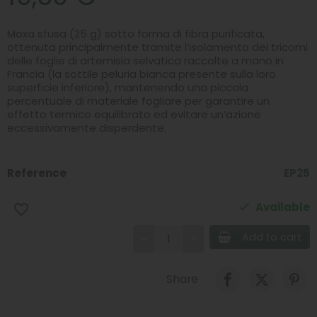
Moxa sfusa (25 g) sotto forma di fibra purificata,
ottenuta principalmente tramite l’isolamento dei tricomi
delle foglie di artemisia selvatica raccolte a mano in
Francia (la sottile peluria bianca presente sulla loro
superficie inferiore), mantenendo una piccola
percentuale di materiale fogliare per garantire un
effetto termico equilibrato ed evitare un’azione
eccessivamente disperdente.
Reference
EP25
Available
favorite_border
Add to cart
Share