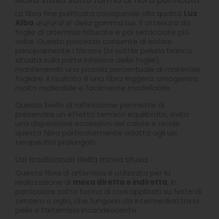
La fibra fine purificata corrisponde alla qualità
Lux
Alba
🌿🌿🌿🌿🌿 della gamma Lux. È ottenuta da
foglie di artemisia triturate e poi setacciate più
volte. Questo processo consente di isolare
principalmente i tricomi (la sottile peluria bianca
situata sulla parte inferiore delle foglie),
mantenendo una piccola percentuale di materiale
fogliare. Il risultato è una fibra leggera, omogenea,
molto malleabile e facilmente modellabile.
Questo livello di raffinazione permette di
preservare un effetto termico equilibrato, evita
una dispersione eccessiva del calore e rende
questa fibra particolarmente adatta agli usi
terapeutici prolungati.
Usi tradizionali della moxa sfusa
Questa fibra di artemisia è utilizzata per la
realizzazione di
moxa diretta e indiretta
, in
particolare sotto forma di coni applicati su fette di
zenzero o aglio, che fungono da intermediari tra la
pelle e l’artemisia incandescente.