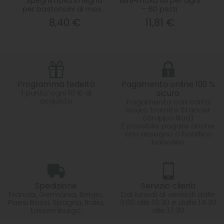
Spegnimoxa in legno
Mini-moxa M1 per aghi
Ba
per bastoncini di moxa
– 60 pezzi
pic
– prodotto in Francia
8,40 €
11,81 €
Programma fedeltà
Pagamento online 100 %
1 punto ogni 10 € di
sicuro
acquisto
Pagamento con carta
sicuro tramite Stancer
(Gruppo Iliad)
È possibile pagare anche
con assegno o bonifico
bancario
Spedizione
Servizio clienti
Francia, Germania, Belgio,
Dal lunedì al venerdì dalle
Paesi Bassi, Spagna, Italia,
9:00 alle 13:30 e dalle 14:30
Lussemburgo
alle 17:30