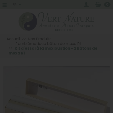
FR
0
Accueil
Nos Produits
L' emblématique bâton de moxa R1
Kit d'essai à la moxibustion - 2 Bâtons de
moxa R1