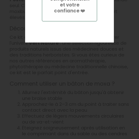
et votre
seul. C'est l'occasion idéale de découvrir la
confiance ❤️
moxibustion à moindre coût, sans frais de port
élevés.
Découvrez la marque Vert Nature
Ce kit d'essai est aussi une invitation à explorer
l'univers
Vert Nature
: une sélection rigoureuse de
produits naturels issus des médecines douces et
des traditions herboristes. Si vous êtes curieux de
nos autres références en aromathérapie,
phytothérapie ou médecine traditionnelle chinoise,
ce kit est le parfait point d'entrée.
Comment utiliser un bâton de moxa ?
Allumez l'extrémité du bâton jusqu'à obtenir
une braise stable
Approchez-le à 2–3 cm du point à traiter sans
contact direct avec la peau
Effectuez de légers mouvements circulaires
ou de va-et-vient
Éteignez soigneusement après utilisation en
le comprimant dans du sable ou des cendres