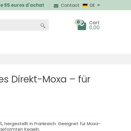
 de 55 euros d'achat
Contact
DE
0
Cart
0,00
es Direkt-Moxa – für
, hergestellt in Frankreich. Geeignet für Moxa-
geformten Kegeln.