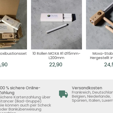
oxibustionsset
10 Rollen MOXA R1 Ø15mm-
Moxa-Stab
L200mm
Hergestellt i
,90
22,90
24
100 % sichere Online-
Versandkosten
Frankreich, Deutschla
Zahlung
Belgien, Niederlande,
Sichere Kartenzahlung über
Spanien, Italien, Luxe
Stancer (Iliad-Gruppe)
Sie können auch per Scheck
oder Banküberweisung