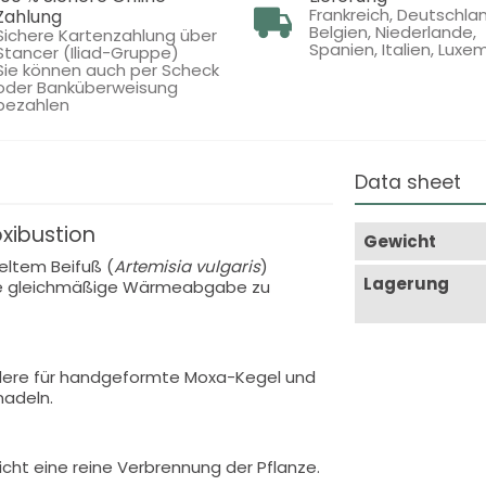
Frankreich, Deutschla
Zahlung
Belgien, Niederlande,
Sichere Kartenzahlung über
Spanien, Italien, Luxe
Stancer (Iliad-Gruppe)
Sie können auch per Scheck
oder Banküberweisung
bezahlen
Data sheet
oxibustion
Gewicht
ltem Beifuß (
Artemisia vulgaris
)
Lagerung
eine gleichmäßige Wärmeabgabe zu
ndere für handgeformte Moxa-Kegel und
nadeln.
icht eine reine Verbrennung der Pflanze.