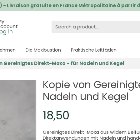
) - Livraison gratuite en France Métropolitaine à partir
My
account
og in
nehmen
Die Moxibustion
Praktische Leitfäden
n Gereinigtes Direkt-Moxa – für Nadeln und Kegel
Kopie von Gereinigt
Nadeln und Kegel
18,50
Gereinigtes Direkt-Moxa aus wildem Beifuß
Direktanwendungen mit Nadeln und hand