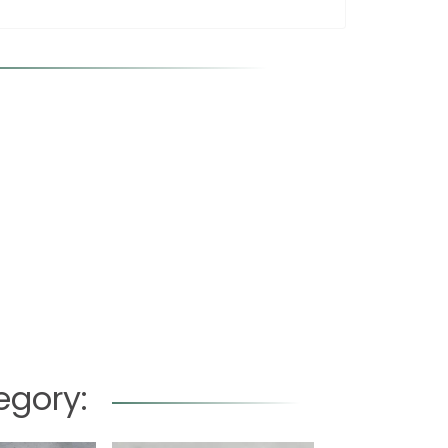
egory: