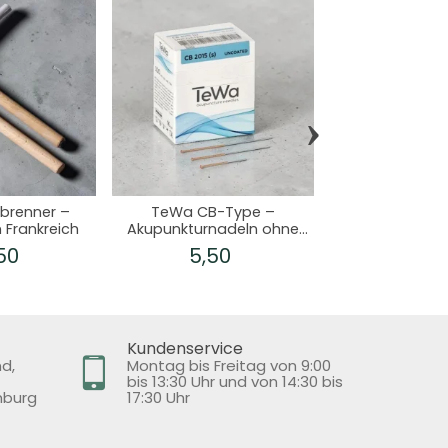
›
brenner –
TeWa CB-Type –
Feine Mini-Mo
n Frankreich
Akupunkturnadeln ohne
Nadeln – 18
Beschichtung mit
,50
5,50
17,9
Kupferspirale
Kundenservice
nd,
Montag bis Freitag von 9:00
bis 13:30 Uhr und von 14:30 bis
mburg
17:30 Uhr