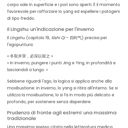
corpo sale in superficie e i pori sono aperti. È il momento
favorevole per rafforzare lo yang ed espellere i patogeni
di tipo freddo.
Il Lingshu: un'indicazione per l'inverno
Il
Lingshu
(capitolo 19,
Sishi Qi
– 四时气) precisa per
l'agopuntura:
« 冬取井荥，必深以留之 »
« In inverno, pungere i punti Jing e Ying, in profondità e
lasciandoli a lungo. »
Sebbene riguardi l'ago, la logica si applica anche alla
moxibustione: in inverno, lo yang si ritira all'interno. Se si
utilizza la moxibustione, lo si fa in modo più delicato e
profondo, per sostenere senza disperdere.
Prudenza di fronte agli estremi: una massima
tradizionale
Una massima spesso citata nella letteratura medica