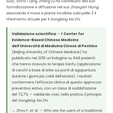
Sud). Sotto i Qing, Zhang Lu ha contribuito alla sua
formalizzazione e diffusione nel suo
Zhangshi Yitong
,
associando il moxa a piante incollate sulla pelle. È il
riferimento attuale per il
Dongbing Xia Zhi
.
Validazione scientifica
— Il
Center for
Evidence-Based Chinese Medicine
dell'Università di Medicina Cinese di Pechino
(Beijing University of Chinese Medicine) ha
pubblicato nel 2016 un'indagine su 949 pazienti
che hanno ricevuto la terapia Sanfu (applicazione
di cerotti a base di erbe sui punti di agopuntura
durante i giorni più caldi dell'estate). I risultati
confermano l'efficacia clinica di questo approccio
preventivo estivo, con un tasso di soddisfazione
del 72,7% — validando così, nella pratica, il principio
del
Dongbing Xia Zhi
.
→
Zhou F. et al. —
Who are the users of a traditional