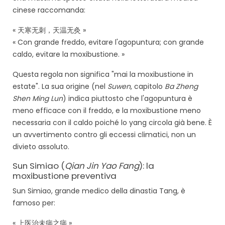
cinese raccomanda:
« 天寒无刺，天温无灸 »
« Con grande freddo, evitare l'agopuntura; con grande
caldo, evitare la moxibustione. »
Questa regola non significa "mai la moxibustione in
estate". La sua origine (nel
Suwen
, capitolo
Ba Zheng
Shen Ming Lun
) indica piuttosto che l'agopuntura è
meno efficace con il freddo, e la moxibustione meno
necessaria con il caldo poiché lo yang circola già bene. È
un avvertimento contro gli eccessi climatici, non un
divieto assoluto.
Sun Simiao (
Qian Jin Yao Fang
): la
moxibustione preventiva
Sun Simiao, grande medico della dinastia Tang, è
famoso per:
« 上医治未病之病 »