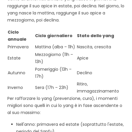
raggiunge il suo apice in estate, poi declina. Nel giorno, lo
yang nasce la mattina, raggiunge il suo apice a
mezzogiorno, poi declina.
Ciclo
Ciclo giornaliero
Stato dello yang
annuale
Primavera
Mattina (alba – 11h)
Nascita, crescita
Mezzogiorno (11h –
Estate
Apice
13h)
Pomeriggio (13h –
Autunno
Declino
17h)
Ritiro,
Inverno
Sera (17h – 23h)
immagazzinamento
Per rafforzare lo yang (prevenzione, cura), i momenti
migliori sono quelli in cui lo yang è in fase ascendente o
al suo massimo:
Nell'anno: primavera ed estate (soprattutto l'estate,
periodo del Sanfu).