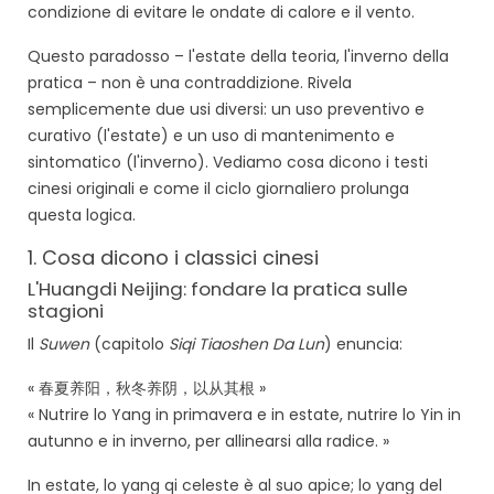
condizione di evitare le ondate di calore e il vento.
Questo paradosso – l'estate della teoria, l'inverno della
pratica – non è una contraddizione. Rivela
semplicemente due usi diversi: un uso preventivo e
curativo (l'estate) e un uso di mantenimento e
sintomatico (l'inverno). Vediamo cosa dicono i testi
cinesi originali e come il ciclo giornaliero prolunga
questa logica.
1. Cosa dicono i classici cinesi
L'Huangdi Neijing: fondare la pratica sulle
stagioni
Il
Suwen
(capitolo
Siqi Tiaoshen Da Lun
) enuncia:
« 春夏养阳，秋冬养阴，以从其根 »
« Nutrire lo Yang in primavera e in estate, nutrire lo Yin in
autunno e in inverno, per allinearsi alla radice. »
In estate, lo yang qi celeste è al suo apice; lo yang del